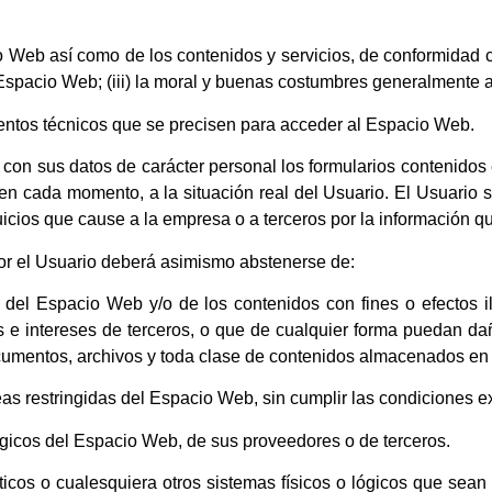
 Web así como de los contenidos y servicios, de conformidad co
Espacio Web; (iii) la moral y buenas costumbres generalmente ac
entos técnicos que se precisen para acceder al Espacio Web.
r con sus datos de carácter personal los formularios contenido
 cada momento, a la situación real del Usuario. El Usuario s
uicios que cause a la empresa o a terceros por la información que
ior el Usuario deberá asimismo abstenerse de:
del Espacio Web y/o de los contenidos con fines o efectos il
e intereses de terceros, o que de cualquier forma puedan dañar,
documentos, archivos y toda clase de contenidos almacenados en 
eas restringidas del Espacio Web, sin cumplir las condiciones e
ógicos del Espacio Web, de sus proveedores o de terceros.
rmáticos o cualesquiera otros sistemas físicos o lógicos que se