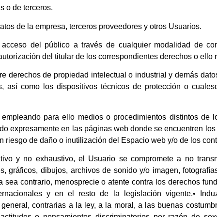
s o de terceros.
 datos de la empresa, terceros proveedores y otros Usuarios.
 el acceso del público a través de cualquier modalidad de co
torización del titular de los correspondientes derechos o ello 
bre derechos de propiedad intelectual o industrial y demás dato
os, así como los dispositivos técnicos de protección o cual
s empleando para ello medios o procedimientos distintos de 
cado expresamente en las páginas web donde se encuentren los 
n riesgo de daño o inutilización del Espacio web y/o de los con
ativo y no exhaustivo, el Usuario se compromete a no transmi
, gráficos, dibujos, archivos de sonido y/o imagen, fotografía
a sea contrario, menosprecie o atente contra los derechos fun
ernacionales y en el resto de la legislación vigente.• Indu
en general, contrarias a la ley, a la moral, a las buenas costu
actitudes o pensamientos discriminatorios por razón de sexo,