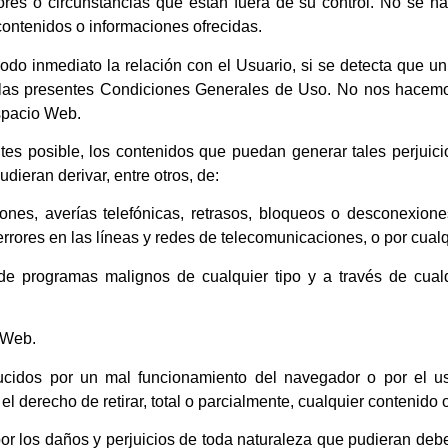
ctores o circunstancias que están fuera de su control. No se 
ontenidos o informaciones ofrecidas.
 modo inmediato la relación con el Usuario, si se detecta que 
a las presentes Condiciones Generales de Uso. No nos hacemo
spacio Web.
es posible, los contenidos que puedan generar tales perjuici
dieran derivar, entre otros, de:
isiones, averías telefónicas, retrasos, bloqueos o desconexion
rrores en las líneas y redes de telecomunicaciones, o por cualq
 de programas malignos de cualquier tipo y a través de cua
 Web.
ucidos por un mal funcionamiento del navegador o por el u
l derecho de retirar, total o parcialmente, cualquier contenido
 los daños y perjuicios de toda naturaleza que pudieran debers