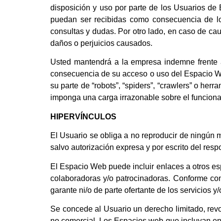
disposición y uso por parte de los Usuarios d
puedan ser recibidas como consecuencia de lo
consultas y dudas. Por otro lado, en caso de caus
daños o perjuicios causados.
Usted mantendrá a la empresa indemne frente 
consecuencia de su acceso o uso del Espacio Web
su parte de “robots”, “spiders”, “crawlers” o her
imponga una carga irrazonable sobre el funcion
HIPERVÍNCULOS
El Usuario se obliga a no reproducir de ningún 
salvo autorización expresa y por escrito del resp
El Espacio Web puede incluir enlaces a otros esp
colaboradoras y/o patrocinadoras. Conforme con
garante ni/o de parte ofertante de los servicios 
Se concede al Usuario un derecho limitado, revo
no comercial. Los Espacios web que incluyan enla