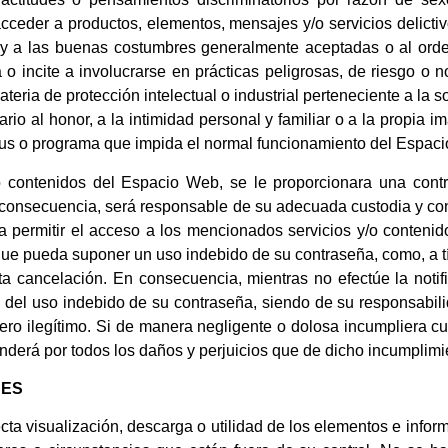
cceder a productos, elementos, mensajes y/o servicios delictiv
al y a las buenas costumbres generalmente aceptadas o al ord
o incite a involucrarse en prácticas peligrosas, de riesgo o no
ateria de protección intelectual o industrial perteneciente a la 
ario al honor, a la intimidad personal y familiar o a la propia 
virus o programa que impida el normal funcionamiento del Espac
o contenidos del Espacio Web, se le proporcionara una contr
consecuencia, será responsable de su adecuada custodia y con
a permitir el acceso a los mencionados servicios y/o contenid
 que pueda suponer un uso indebido de su contraseña, como, a tít
ta cancelación. En consecuencia, mientras no efectúe la noti
del uso indebido de su contraseña, siendo de su responsabilida
cero ilegítimo. Si de manera negligente o dolosa incumpliera cu
erá por todos los daños y perjuicios que de dicho incumplimi
DES
recta visualización, descarga o utilidad de los elementos e inf