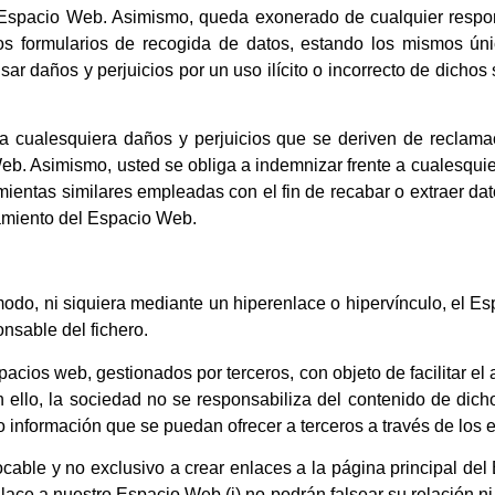
e Espacio Web. Asimismo, queda exonerado de cualquier respon
s formularios de recogida de datos, estando los mismos únic
ar daños y perjuicios por un uso ilícito o incorrecto de dichos
a cualesquiera daños y perjuicios que se deriven de reclam
. Asimismo, usted se obliga a indemnizar frente a cualesquier
ramientas similares empleadas con el fin de recabar o extraer da
amiento del Espacio Web.
modo, ni siquiera mediante un hiperenlace o hipervínculo, el 
onsable del fichero.
acios web, gestionados por terceros, con objeto de facilitar e
 ello, la sociedad no se responsabiliza del contenido de dich
y/o información que se puedan ofrecer a terceros a través de los 
cable y no exclusivo a crear enlaces a la página principal d
ce a nuestro Espacio Web (i) no podrán falsear su relación ni af